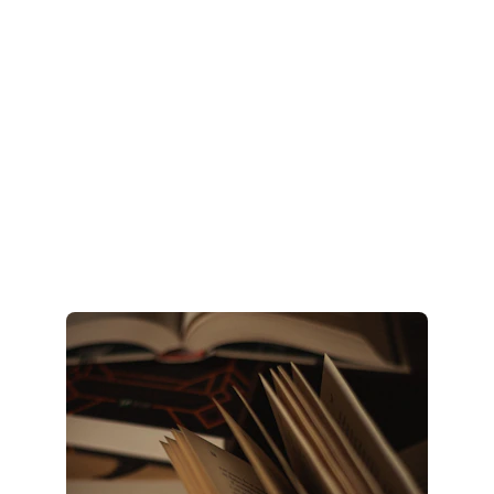
Viktor E. Frankl, insanın yaşamda yalnızca 
iyi hissetmeyi değil, kendisine özgü bir 
anlamı gerçekleştirmeyi aradığını söyler. 
Bu anlam; ürettiğimiz işlerde, kurduğumuz 
bağlarda ve değiştiremeyeceğimiz 
koşullar karşısında aldığımız tutumda 
ortaya çıkabilir. Yaşam her zaman kolay 
cevaplar sunmaz; kimi zaman insanın 
önüne bir sorumluluk koyar ve ondan, 
kendi varoluşuyla bu soruya yanıt 
vermesini bekler.