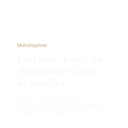
Multidisipliner 
Gözlem, kayıt ve 
disiplinler arası 
örüntüler
Yazılar, fotoğraflar ve vaka 
çalışmaları: her biri bir alanın diğerini 
nasıl görünür kıldığını gösterdi...