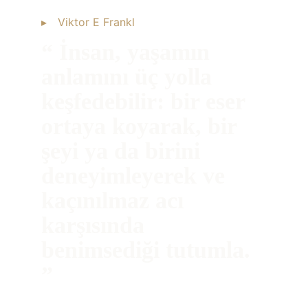
▸ Viktor E Frankl
“ İnsan, yaşamın 
anlamını üç yolla 
keşfedebilir: bir eser 
ortaya koyarak, bir 
şeyi ya da birini 
deneyimleyerek ve 
kaçınılmaz acı 
karşısında 
benimsediği tutumla. 
”